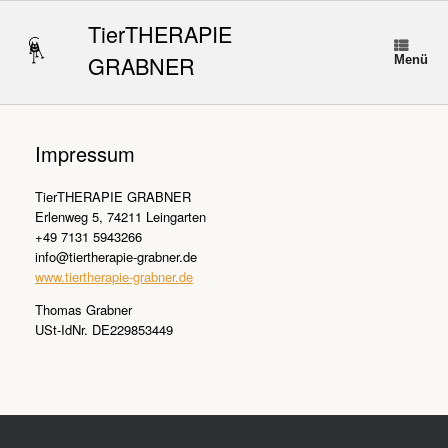
Zum
Inhalt
TierTHERAPIE
springen
GRABNER
Menü
Impressum
TierTHERAPIE GRABNER
Erlenweg 5, 74211 Leingarten
+49 7131 5943266
info@tiertherapie-grabner.de
www.tiertherapie-grabner.de
Thomas Grabner
USt-IdNr. DE229853449