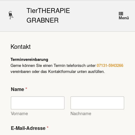
Zum
Inhalt
TierTHERAPIE
springen
GRABNER
Menü
Kontakt
Terminvereinbarung
Gerne können Sie einen Termin telefonisch unter
07131-5943266
vereinbaren oder das Kontaktformular unten ausfüllen.
*
Name
*
E
-
M
a
i
Vorname
Nachname
l
-
E-Mail-Adresse
*
A