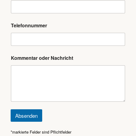
d
r
e
s
s
Telefonnummer
e
K
o
m
m
Kommentar oder Nachricht
e
n
t
a
r
Absenden
*markierte Felder sind Pflichtfelder