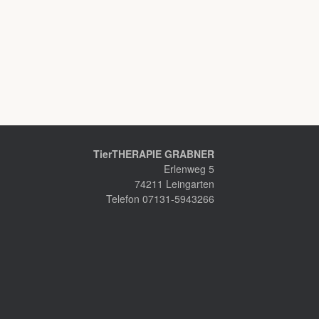
TierTHERAPIE GRABNER
Erlenweg 5
74211 Leingarten
Telefon 07131-5943266