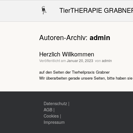
Zum
Inhalt
TierTHERAPIE GRABNE
springen
Autoren-Archiv:
admin
Herzlich Willkommen
Veröffentlicht am
Januar 20, 2023
von
admin
auf den Seiten der Tierheilpraxis Grabner
Wir überarbeiten gerade unsere Seiten, bitte haben si
Datenschutz
|
AGB
|
Cookies
|
Impressum